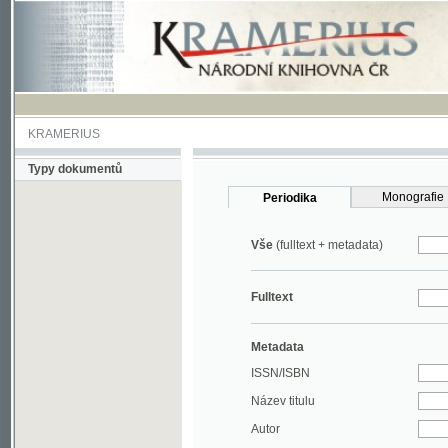
KRAMERIUS
Typy dokumentů
Monografie
Periodika
Vše
(fulltext + metadata)
Fulltext
Metadata
ISSN/ISBN
Název titulu
Autor
Rok
MDT