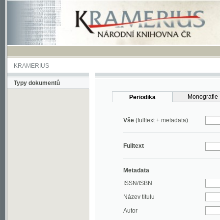
KRAMERIUS
Typy dokumentů
Monografie
Periodika
Vše
(fulltext + metadata)
Fulltext
Metadata
ISSN/ISBN
Název titulu
Autor
Rok
MDT