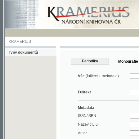
KRAMERIUS
Typy dokumentů
Periodika
Monografie
Vše
(fulltext + metadata)
Fulltext
Metadata
ISSN/ISBN
Název titulu
Autor
Rok
MDT