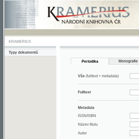
KRAMERIUS
Typy dokumentů
Monografie
Periodika
Vše
(fulltext + metadata)
Fulltext
Metadata
ISSN/ISBN
Název titulu
Autor
Rok
MDT