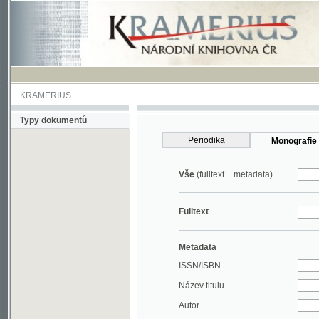
KRAMERIUS
Typy dokumentů
Periodika
Monografie
Vše
(fulltext + metadata)
Fulltext
Metadata
ISSN/ISBN
Název titulu
Autor
Rok
MDT