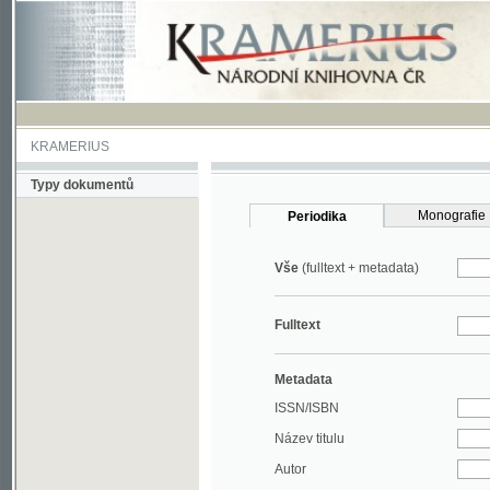
KRAMERIUS
Typy dokumentů
Monografie
Periodika
Vše
(fulltext + metadata)
Fulltext
Metadata
ISSN/ISBN
Název titulu
Autor
Rok
MDT