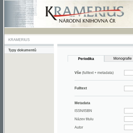
KRAMERIUS
Typy dokumentů
Monografie
Periodika
Vše
(fulltext + metadata)
Fulltext
Metadata
ISSN/ISBN
Název titulu
Autor
Rok
MDT