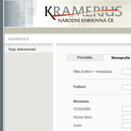
KRAMERIUS
Typy dokumentů
Periodika
Monografie
Vše
(fulltext + metadata)
Fulltext
Metadata
ISSN/ISBN
Název titulu
Autor
Rok
MDT