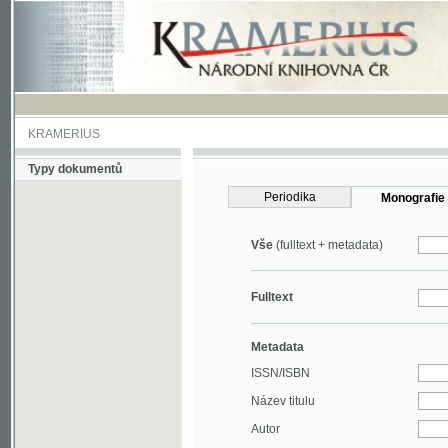
KRAMERIUS
Typy dokumentů
Periodika
Monografie
Vše
(fulltext + metadata)
Fulltext
Metadata
ISSN/ISBN
Název titulu
Autor
Rok
MDT