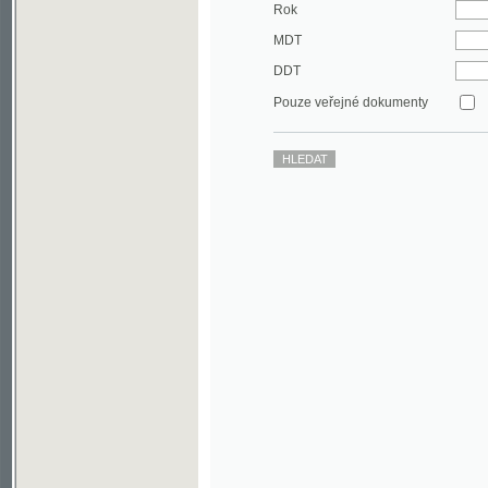
DDT
Pouze veřejné dokumenty
©2003-2010
Developed
under GNU GPL
by
Qbizm
,
NKČR
and
KNAV