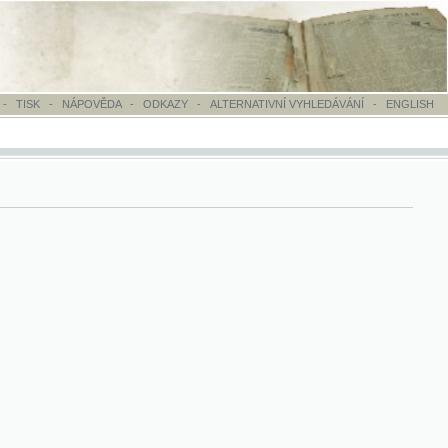
OVĚDA
-
ODKAZY
-
ALTERNATIVNÍ VYHLEDÁVÁNÍ
-
ENGLISH