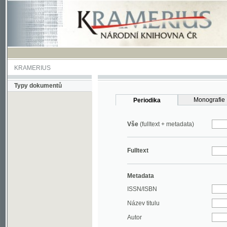
KRAMERIUS
Typy dokumentů
Monografie
Periodika
Vše
(fulltext + metadata)
Fulltext
Metadata
ISSN/ISBN
Název titulu
Autor
Rok
MDT