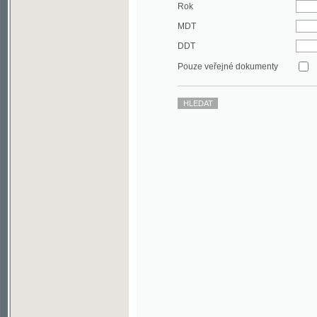
DDT
Pouze veřejné dokumenty
©2003-2010
Developed
under GNU GPL
by
Qbizm
,
NKČR
and
KNAV