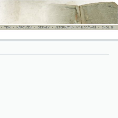
OVĚDA
-
ODKAZY
-
ALTERNATIVNÍ VYHLEDÁVÁNÍ
-
ENGLISH