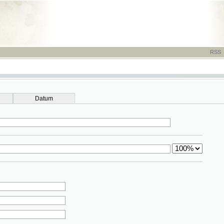
RSS
-
TISK
-
NÁP
Datum