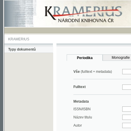
KRAMERIUS
Typy dokumentů
Monografie
Periodika
Vše
(fulltext + metadata)
Fulltext
Metadata
ISSN/ISBN
Název titulu
Autor
Rok
MDT