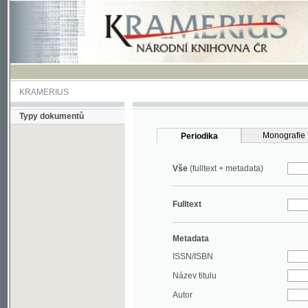
KRAMERIUS
Typy dokumentů
Monografie
Periodika
Vše
(fulltext + metadata)
Fulltext
Metadata
ISSN/ISBN
Název titulu
Autor
Rok
MDT