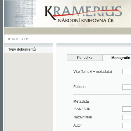
KRAMERIUS
Typy dokumentů
Periodika
Monografie
Vše
(fulltext + metadata)
Fulltext
Metadata
ISSN/ISBN
Název titulu
Autor
Rok
MDT