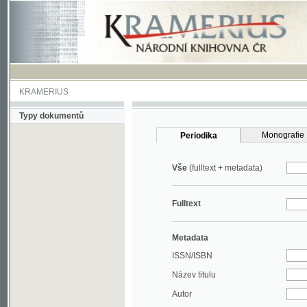
KRAMERIUS
Typy dokumentů
Monografie
Periodika
Vše
(fulltext + metadata)
Fulltext
Metadata
ISSN/ISBN
Název titulu
Autor
Rok
MDT