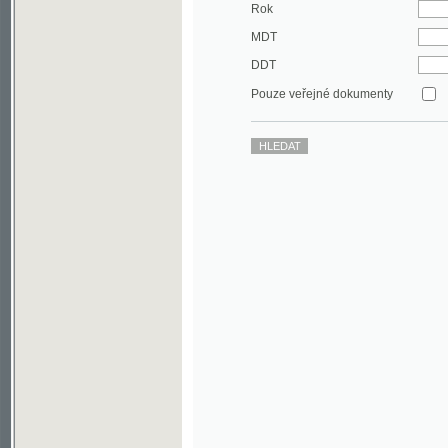
DDT
Pouze veřejné dokumenty
©2003-2010
Developed
under GNU GPL
by
Qbizm
,
NKČR
and
KNAV