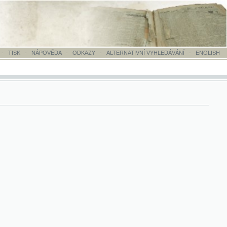
OVĚDA
-
ODKAZY
-
ALTERNATIVNÍ VYHLEDÁVÁNÍ
-
ENGLISH