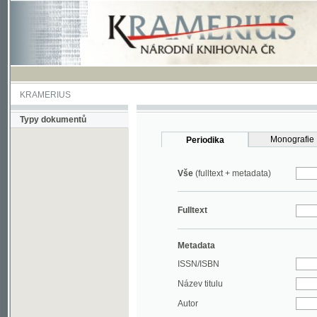
KRAMERIUS
Typy dokumentů
Monografie
Periodika
Vše
(fulltext + metadata)
Fulltext
Metadata
ISSN/ISBN
Název titulu
Autor
Rok
MDT