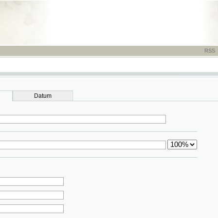
RSS
-
TISK
-
NÁP
Datum