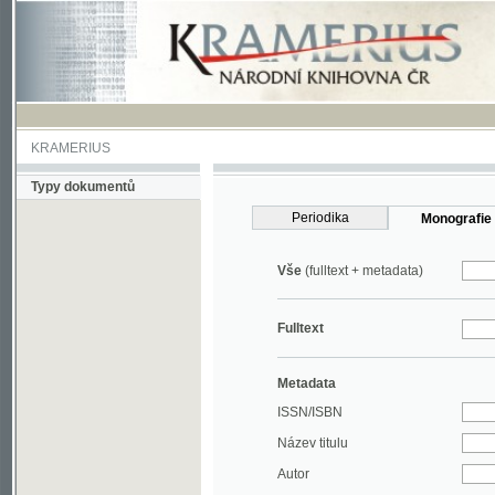
KRAMERIUS
Typy dokumentů
Periodika
Monografie
Vše
(fulltext + metadata)
Fulltext
Metadata
ISSN/ISBN
Název titulu
Autor
Rok
MDT