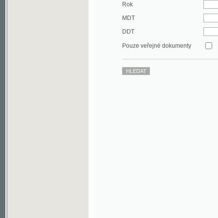
DDT
Pouze veřejné dokumenty
©2003-2010
Developed
under GNU GPL
by
Qbizm
,
NKČR
and
KNAV