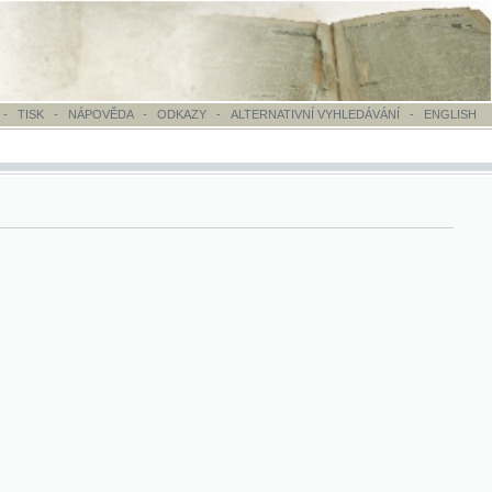
OVĚDA
-
ODKAZY
-
ALTERNATIVNÍ VYHLEDÁVÁNÍ
-
ENGLISH