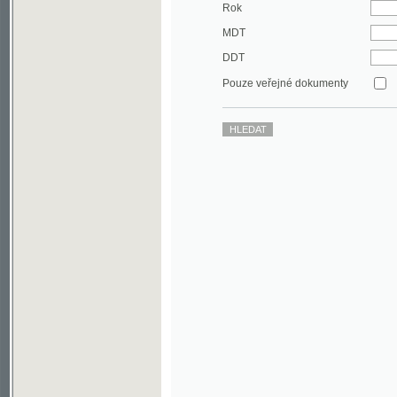
DDT
Pouze veřejné dokumenty
©2003-2010
Developed
under GNU GPL
by
Qbizm
,
NKČR
and
KNAV