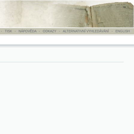
OVĚDA
-
ODKAZY
-
ALTERNATIVNÍ VYHLEDÁVÁNÍ
-
ENGLISH