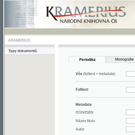
KRAMERIUS
Typy dokumentů
Monografie
Periodika
Vše
(fulltext + metadata)
Fulltext
Metadata
ISSN/ISBN
Název titulu
Autor
Rok
MDT