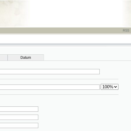
RSS
-
TISK
-
NÁP
Datum