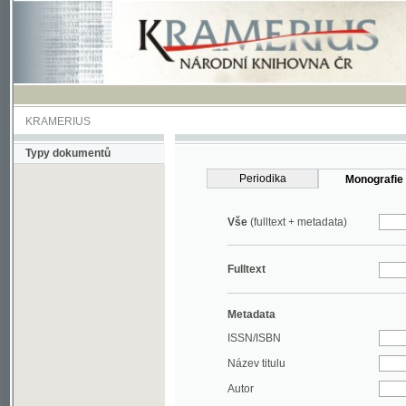
KRAMERIUS
Typy dokumentů
Periodika
Monografie
Vše
(fulltext + metadata)
Fulltext
Metadata
ISSN/ISBN
Název titulu
Autor
Rok
MDT