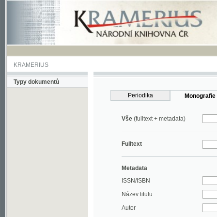
KRAMERIUS
Typy dokumentů
Periodika
Monografie
Vše
(fulltext + metadata)
Fulltext
Metadata
ISSN/ISBN
Název titulu
Autor
Rok
MDT