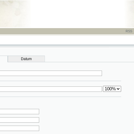
RSS
-
TISK
-
NÁP
Datum