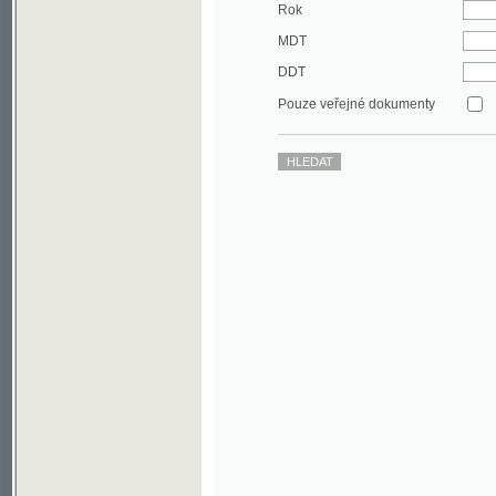
DDT
Pouze veřejné dokumenty
©2003-2010
Developed
under GNU GPL
by
Qbizm
,
NKČR
and
KNAV