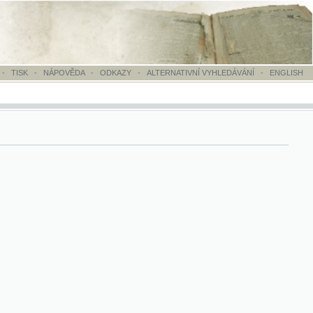
OVĚDA
-
ODKAZY
-
ALTERNATIVNÍ VYHLEDÁVÁNÍ
-
ENGLISH