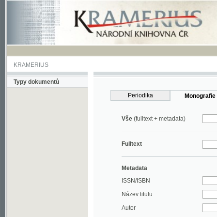
KRAMERIUS
Typy dokumentů
Periodika
Monografie
Vše
(fulltext + metadata)
Fulltext
Metadata
ISSN/ISBN
Název titulu
Autor
Rok
MDT