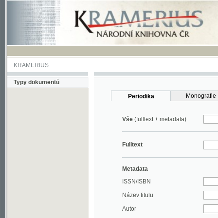
KRAMERIUS
Typy dokumentů
Monografie
Periodika
Vše
(fulltext + metadata)
Fulltext
Metadata
ISSN/ISBN
Název titulu
Autor
Rok
MDT