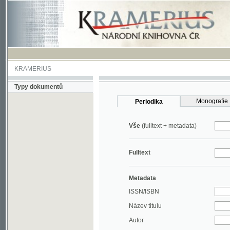
KRAMERIUS
Typy dokumentů
Monografie
Periodika
Vše
(fulltext + metadata)
Fulltext
Metadata
ISSN/ISBN
Název titulu
Autor
Rok
MDT