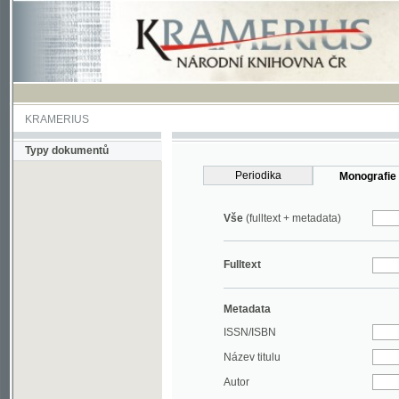
KRAMERIUS
Typy dokumentů
Periodika
Monografie
Vše
(fulltext + metadata)
Fulltext
Metadata
ISSN/ISBN
Název titulu
Autor
Rok
MDT