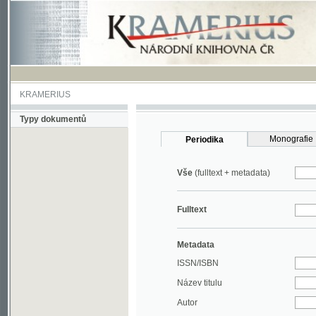
KRAMERIUS
Typy dokumentů
Monografie
Periodika
Vše
(fulltext + metadata)
Fulltext
Metadata
ISSN/ISBN
Název titulu
Autor
Rok
MDT