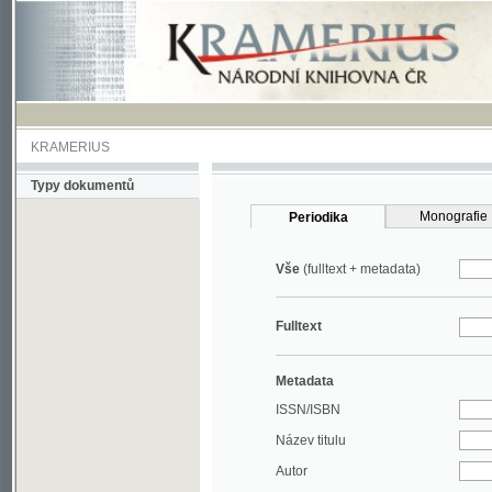
KRAMERIUS
Typy dokumentů
Monografie
Periodika
Vše
(fulltext + metadata)
Fulltext
Metadata
ISSN/ISBN
Název titulu
Autor
Rok
MDT