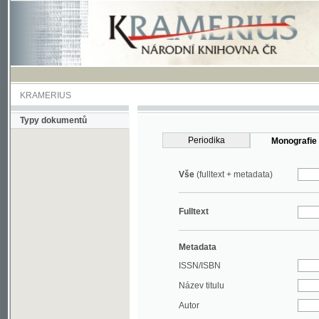
KRAMERIUS
Typy dokumentů
Periodika
Monografie
Vše
(fulltext + metadata)
Fulltext
Metadata
ISSN/ISBN
Název titulu
Autor
Rok
MDT