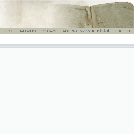
OVĚDA
-
ODKAZY
-
ALTERNATIVNÍ VYHLEDÁVÁNÍ
-
ENGLISH