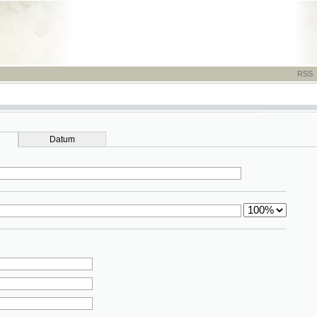
RSS
-
TISK
-
NÁP
Datum