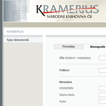
KRAMERIUS
Typy dokumentů
Periodika
Monografie
Vše
(fulltext + metadata)
Fulltext
Metadata
ISSN/ISBN
Název titulu
Autor
Rok
MDT