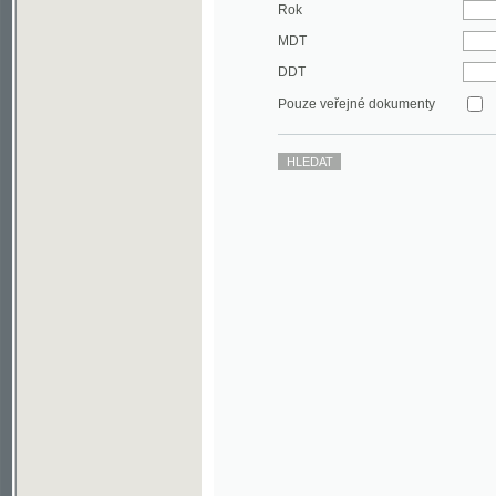
DDT
Pouze veřejné dokumenty
©2003-2010
Developed
under GNU GPL
by
Qbizm
,
NKČR
and
KNAV