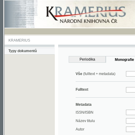
KRAMERIUS
Typy dokumentů
Periodika
Monografie
Vše
(fulltext + metadata)
Fulltext
Metadata
ISSN/ISBN
Název titulu
Autor
Rok
MDT