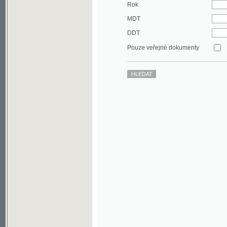
DDT
Pouze veřejné dokumenty
©2003-2010
Developed
under GNU GPL
by
Qbizm
,
NKČR
and
KNAV