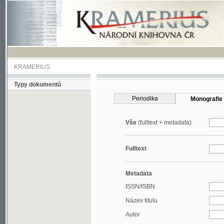
KRAMERIUS
Typy dokumentů
Periodika
Monografie
Vše
(fulltext + metadata)
Fulltext
Metadata
ISSN/ISBN
Název titulu
Autor
Rok
MDT