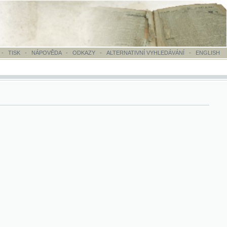
OVĚDA
-
ODKAZY
-
ALTERNATIVNÍ VYHLEDÁVÁNÍ
-
ENGLISH