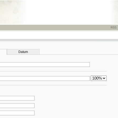
RSS
-
TISK
-
NÁP
Datum