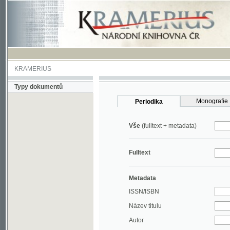
KRAMERIUS
Typy dokumentů
Monografie
Periodika
Vše
(fulltext + metadata)
Fulltext
Metadata
ISSN/ISBN
Název titulu
Autor
Rok
MDT