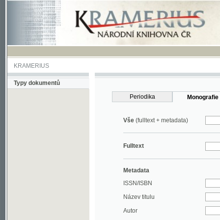
KRAMERIUS
Typy dokumentů
Periodika
Monografie
Vše
(fulltext + metadata)
Fulltext
Metadata
ISSN/ISBN
Název titulu
Autor
Rok
MDT