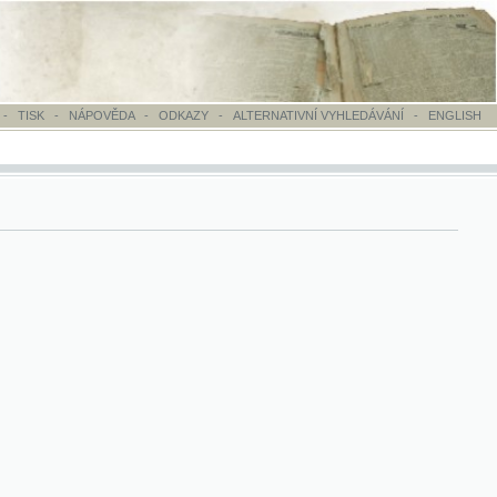
OVĚDA
-
ODKAZY
-
ALTERNATIVNÍ VYHLEDÁVÁNÍ
-
ENGLISH