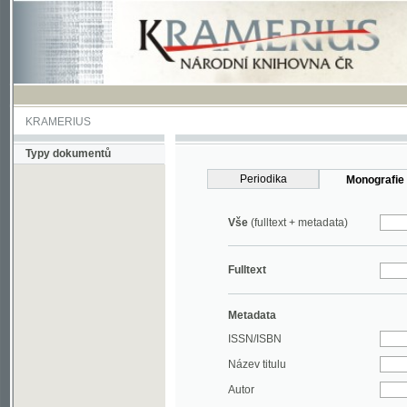
KRAMERIUS
Typy dokumentů
Periodika
Monografie
Vše
(fulltext + metadata)
Fulltext
Metadata
ISSN/ISBN
Název titulu
Autor
Rok
MDT