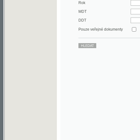
DDT
Pouze veřejné dokumenty
©2003-2010
Developed
under GNU GPL
by
Qbizm
,
NKČR
and
KNAV