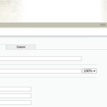
RSS
-
TISK
-
NÁP
Datum