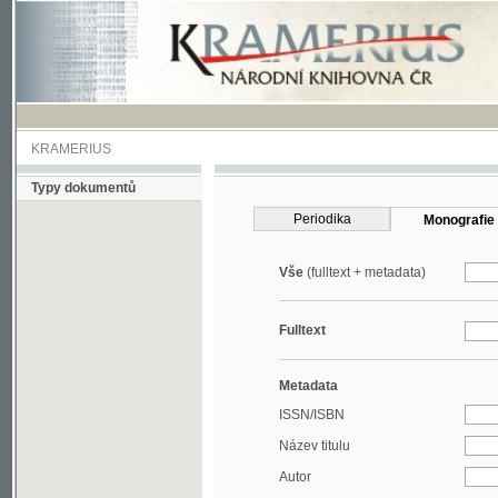
KRAMERIUS
Typy dokumentů
Periodika
Monografie
Vše
(fulltext + metadata)
Fulltext
Metadata
ISSN/ISBN
Název titulu
Autor
Rok
MDT