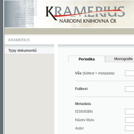
KRAMERIUS
Typy dokumentů
Monografie
Periodika
Vše
(fulltext + metadata)
Fulltext
Metadata
ISSN/ISBN
Název titulu
Autor
Rok
MDT