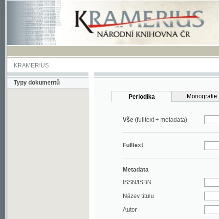
KRAMERIUS
Typy dokumentů
Monografie
Periodika
Vše
(fulltext + metadata)
Fulltext
Metadata
ISSN/ISBN
Název titulu
Autor
Rok
MDT