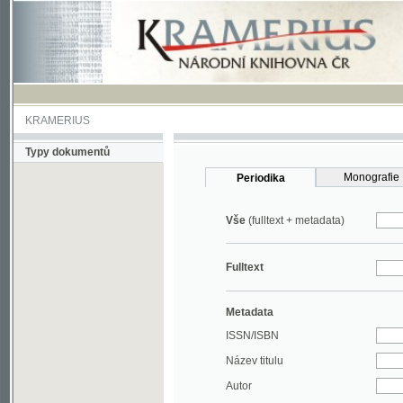
KRAMERIUS
Typy dokumentů
Monografie
Periodika
Vše
(fulltext + metadata)
Fulltext
Metadata
ISSN/ISBN
Název titulu
Autor
Rok
MDT