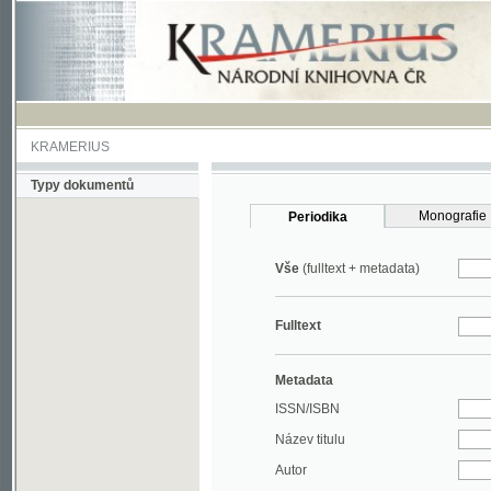
KRAMERIUS
Typy dokumentů
Monografie
Periodika
Vše
(fulltext + metadata)
Fulltext
Metadata
ISSN/ISBN
Název titulu
Autor
Rok
MDT