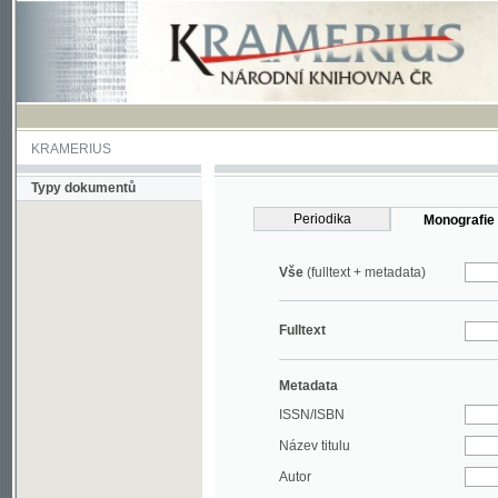
KRAMERIUS
Typy dokumentů
Periodika
Monografie
Vše
(fulltext + metadata)
Fulltext
Metadata
ISSN/ISBN
Název titulu
Autor
Rok
MDT