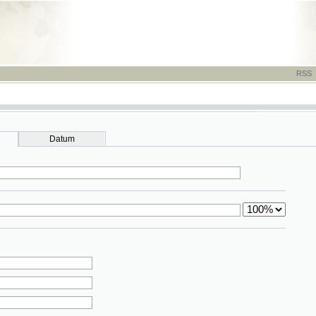
RSS
-
TISK
-
NÁP
Datum