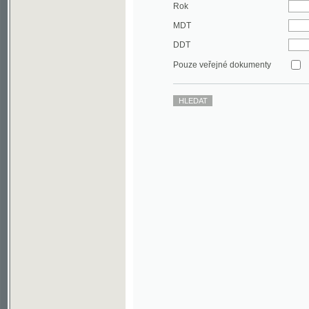
DDT
Pouze veřejné dokumenty
©2003-2010
Developed
under GNU GPL
by
Qbizm
,
NKČR
and
KNAV