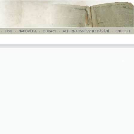
OVĚDA
-
ODKAZY
-
ALTERNATIVNÍ VYHLEDÁVÁNÍ
-
ENGLISH