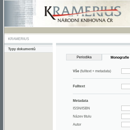
KRAMERIUS
Typy dokumentů
Periodika
Monografie
Vše
(fulltext + metadata)
Fulltext
Metadata
ISSN/ISBN
Název titulu
Autor
Rok
MDT