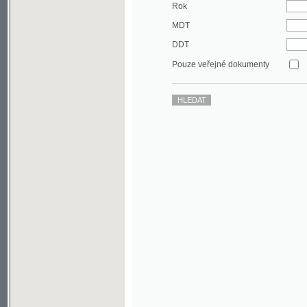
DDT
Pouze veřejné dokumenty
©2003-2010
Developed
under GNU GPL
by
Qbizm
,
NKČR
and
KNAV