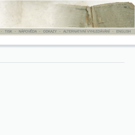
OVĚDA
-
ODKAZY
-
ALTERNATIVNÍ VYHLEDÁVÁNÍ
-
ENGLISH