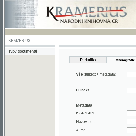
KRAMERIUS
Typy dokumentů
Periodika
Monografie
Vše
(fulltext + metadata)
Fulltext
Metadata
ISSN/ISBN
Název titulu
Autor
Rok
MDT