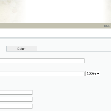
RSS
-
TISK
-
NÁP
Datum