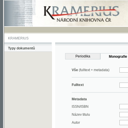
KRAMERIUS
Typy dokumentů
Periodika
Monografie
Vše
(fulltext + metadata)
Fulltext
Metadata
ISSN/ISBN
Název titulu
Autor
Rok
MDT