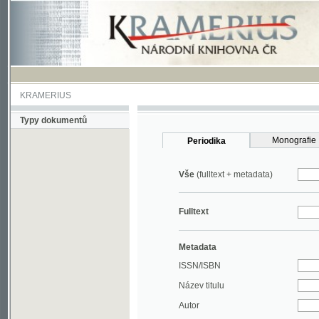
KRAMERIUS
Typy dokumentů
Monografie
Periodika
Vše
(fulltext + metadata)
Fulltext
Metadata
ISSN/ISBN
Název titulu
Autor
Rok
MDT