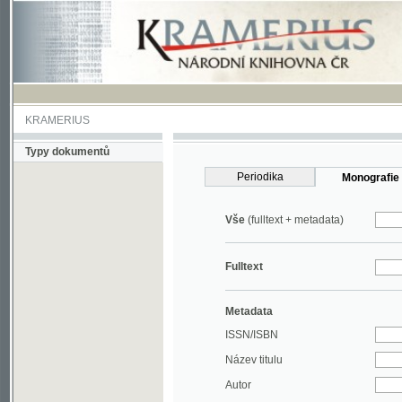
KRAMERIUS
Typy dokumentů
Periodika
Monografie
Vše
(fulltext + metadata)
Fulltext
Metadata
ISSN/ISBN
Název titulu
Autor
Rok
MDT