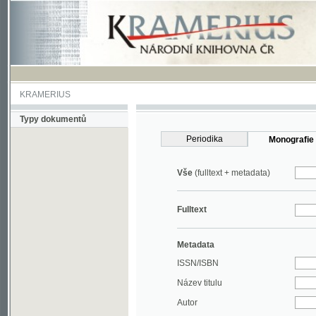
KRAMERIUS
Typy dokumentů
Periodika
Monografie
Vše
(fulltext + metadata)
Fulltext
Metadata
ISSN/ISBN
Název titulu
Autor
Rok
MDT