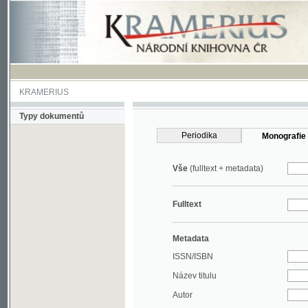
KRAMERIUS
Typy dokumentů
Periodika
Monografie
Vše
(fulltext + metadata)
Fulltext
Metadata
ISSN/ISBN
Název titulu
Autor
Rok
MDT