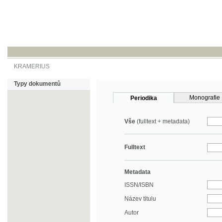
KRAMERIUS
Typy dokumentů
Monografie
Periodika
Vše
(fulltext + metadata)
Fulltext
Metadata
ISSN/ISBN
Název titulu
Autor
Rok
MDT