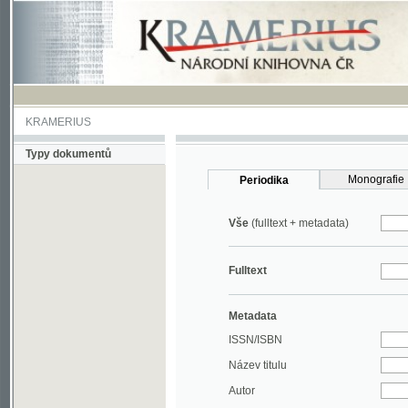
KRAMERIUS
Typy dokumentů
Monografie
Periodika
Vše
(fulltext + metadata)
Fulltext
Metadata
ISSN/ISBN
Název titulu
Autor
Rok
MDT