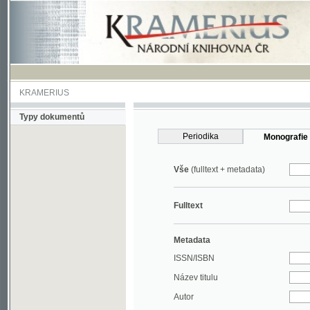
KRAMERIUS
Typy dokumentů
Periodika
Monografie
Vše
(fulltext + metadata)
Fulltext
Metadata
ISSN/ISBN
Název titulu
Autor
Rok
MDT