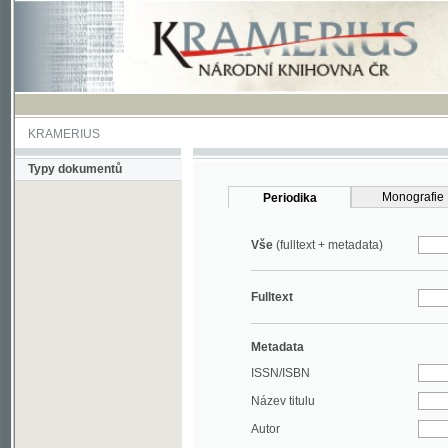
KRAMERIUS
Typy dokumentů
Monografie
Periodika
Vše
(fulltext + metadata)
Fulltext
Metadata
ISSN/ISBN
Název titulu
Autor
Rok
MDT